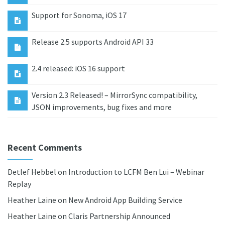
Support for Sonoma, iOS 17
Release 2.5 supports Android API 33
2.4 released: iOS 16 support
Version 2.3 Released! – MirrorSync compatibility,
JSON improvements, bug fixes and more
Recent Comments
Detlef Hebbel
on
Introduction to LCFM Ben Lui – Webinar
Replay
Heather Laine
on
New Android App Building Service
Heather Laine
on
Claris Partnership Announced